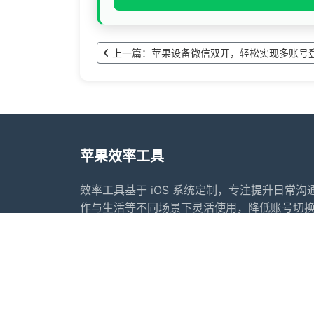
上一篇：苹果设备微信双开，轻松实现多账号
苹果效率工具
效率工具基于 iOS 系统定制，专注提升日常
作与生活等不同场景下灵活使用，降低账号切
供常用的内容整理、转发辅助、日程提醒等功
下更好地安排工作与生活节奏，为个人和团队
案。
首页
常见问题
行业动态
更新日志