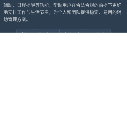
辅助、日程提醒等功能，帮助用户在合法合规的前提下更好
地安排工作与生活节奏，为个人和团队提供稳定、易用的辅
助管理方案。
首页
常见问题
行业动态
更新日志
联系我们
售后问题咨询客服
wxdkrj8