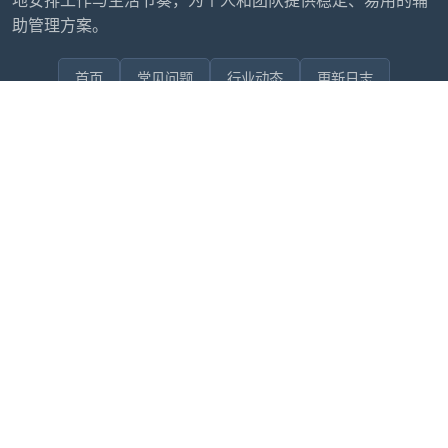
地安排工作与生活节奏，为个人和团队提供稳定、易用的辅
助管理方案。
首页
常见问题
行业动态
更新日志
联系我们
售后问题咨询客服
wxdkrj8
点击微信号即可复制