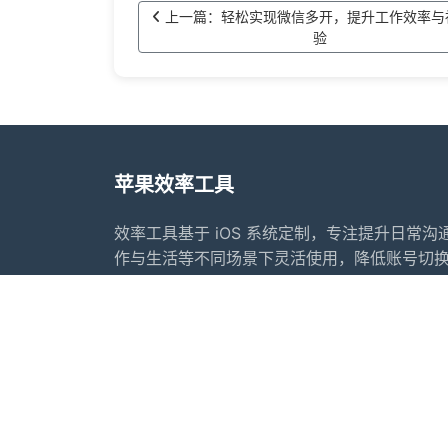
上一篇：轻松实现微信多开，提升工作效率与
验
苹果效率工具
效率工具基于 iOS 系统定制，专注提升日常
作与生活等不同场景下灵活使用，降低账号切
供常用的内容整理、转发辅助、日程提醒等功
下更好地安排工作与生活节奏，为个人和团队
案。
首页
常见问题
行业动态
更新日志