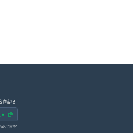
咨询客服
j8
号即可复制