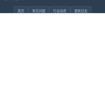
首页
常见问题
行业动态
更新日志
联系我们
售后问题咨询客服
wxdkrj8
点击微信号即可复制