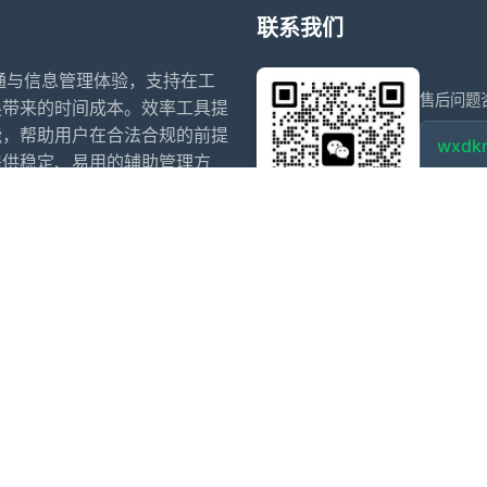
联系我们
沟通与信息管理体验，支持在工
售后问题
换带来的时间成本。效率工具提
能，帮助用户在合法合规的前提
wxdkr
提供稳定、易用的辅助管理方
点击微信
信多开
微信多开官网
阿修罗
斗战神
赵子龙
小白泽
夜游神
寒露
犬夜叉
乌萨奇
盗墓笔记
ios阿修罗