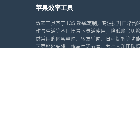
苹果效率工具
效率工具基于 iOS 系统定制，专注提升日常
作与生活等不同场景下灵活使用，降低账号切
供常用的内容整理、转发辅助、日程提醒等功
下更好地安排工作与生活节奏，为个人和团队
案。
首页
常见问题
行业动态
更新日志
友情链接：
苹果微信多开软件推荐
苹果微
IOS夜游神
苹果夜游神
小寒
推荐软件：
牛魔王
健康马