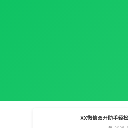
XX微信双开助手轻
2025-