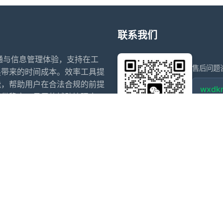
联系我们
沟通与信息管理体验，支持在工
售后问题
换带来的时间成本。效率工具提
能，帮助用户在合法合规的前提
wxdkr
提供稳定、易用的辅助管理方
点击微信
信多开
微信多开官网
阿修罗
斗战神
赵子龙
小白泽
夜游神
寒露
犬夜叉
乌萨奇
盗墓笔记
ios阿修罗