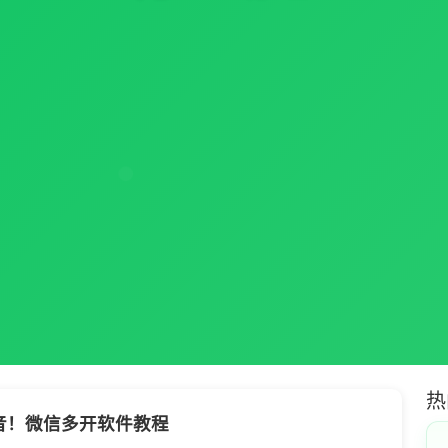
热
音！微信多开软件教程