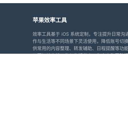
苹果效率工具
效率工具基于 iOS 系统定制，专注提升日常
作与生活等不同场景下灵活使用，降低账号切
供常用的内容整理、转发辅助、日程提醒等功
下更好地安排工作与生活节奏，为个人和团队
案。
首页
常见问题
行业动态
更新日志
友情链接：
苹果微信多开软件推荐
苹果微
IOS夜游神
苹果夜游神
小寒