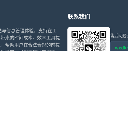
联系我们
沟通与信息管理体验，支持在工
售后问题
换带来的时间成本。效率工具提
能，帮助用户在合法合规的前提
wxdkr
提供稳定、易用的辅助管理方
点击微信
信多开
微信多开官网
阿修罗
斗战神
赵子龙
小白泽
夜游神
寒露
犬夜叉
乌萨奇
盗墓笔记
ios阿修罗