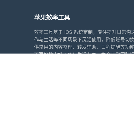
苹果效率工具
效率工具基于 iOS 系统定制，专注提升日常
作与生活等不同场景下灵活使用，降低账号切
供常用的内容整理、转发辅助、日程提醒等功
下更好地安排工作与生活节奏，为个人和团队
案。
首页
常见问题
行业动态
更新日志
友情链接：
苹果微信多开软件推荐
苹果微
IOS夜游神
苹果夜游神
小寒
推荐软件：